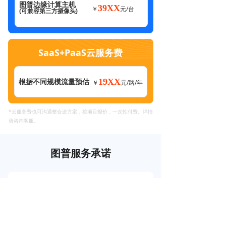
图普边缘计算主机
39XX
元/台
￥
(可兼容第三方摄像头)
SaaS+PaaS云服务费
19XX
根据不同规模流量预估
元/路/年
￥
*云服务费也可沟通整合进方案，按项目报价，一次性付费。详情
请咨询客服。
图普服务承诺
华为深度合作伙伴
华为硬件设备+芯片支撑，确保设备稳定性
全国各地部署团队