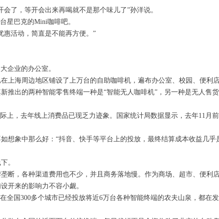
开会了，等开会出来再喝就不是那个味儿了”孙洋说。
星巴克的Mini咖啡吧。
优惠活动，简直是不能再方便。”
各大企业的办公室。
已在上海周边地区铺设了上万台的自助咖啡机，遍布办公室、校园、便利
新推出的两种智能零售终端一种是“智能无人咖啡机”，另一种是无人售货
。实际上，去年线上消费品已现乏力迹象。国家统计局数据显示，去年11月
如想象中那么好：“抖音、快手等平台上的投放，最终结算成本收益几乎
线下。
牌垄断，各种渠道费用也不少，并且商务落地慢。作为商场、超市、便利
铺设开来的影响力不容小觑。
还有在全国300多个城市已经投放将近6万台各种智能终端的农夫山泉，都在