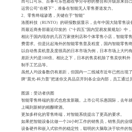
而可口可乐、百事可乐也都在争分夺秒的整合和升级原来自
运营公司“在楼下”，准备在智能无人零售赛道发力。
2、零售终端渗透，关键在于“智能”
洛图科技（RUNTO）的研报数据显示，去年中国大陆零售设备
而最近商务部最近印发的《“十四五”国内贸易发展规划》中
相比于国内现存的几百万家便利店和个体零售小店，智能零
费需求。但是比起海外的智能零售普及程度，国内智能零售
以自动售卖机普及度很高的日本市场为例，日本市场上大约有
差距大约是100倍。相比之下，日本的售卖机除了售卖饮料外
制手工艺品等。
虽然人均设备数仍有差距，但国内一二线城市近年已然出现
牌“晨光-科力普”把迷你文具品店开到各企业内部，员工通
图源：受访者供图
智能零售终端的形式也愈发新颖。上市公司乐惠国际，去年
上喝到新鲜的精酿啤酒。
更加多样化的零售终端，对智能系统提出了更高的要求。
如果把智能设备比做一个24小时工作的销售员，销售员的业
设备硬件和嵌入式软件的稳定性，聪明的大脑取决于软件的