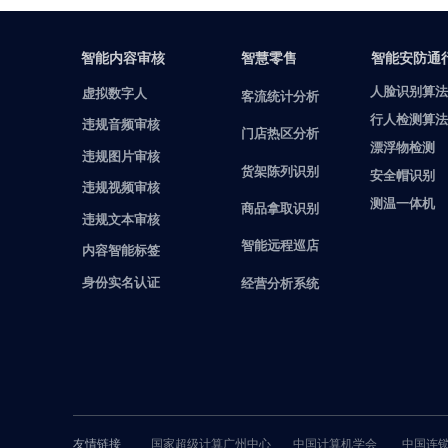
智能内容审核
智慧零售
智能安防通
人脸识别算法
虚拟数字人
客流统计分析
行人检测算法
违规音频审核
门店热区分析
漂浮物检测
违规图片审核
货架陈列识别
安全帽识别
违规视频审核
测温一体机
商品拿取识别
违规文本审核
智能远程巡店
内容智能标签
身份实名认证
经营分析系统
友情链接
国家超级计算广州中心
中国计算机学会
中国连