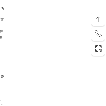
管
卖的
ꁸ
甚至
现冲
ꂅ
回到顶部
有
ꀥ
400 6258 086
联系您的专属客服
送，
尽管
化，
端平