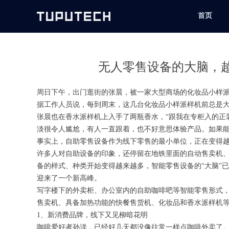
首页
无人零售设备的大脑，
周日下午，出门逛街的张晨，被一家大型商场的化妆品小样
据工作人员说，每到周末，这几台化妆品小样派样机前总是
张晨也在香水派样机上入手了两瓶香水，“跟我在专柜入的正
淡很令人尴尬，有人一直跟着，也不好意思体验产品。如果能
事实上，自助零售设备作为线下零售的最小单位，正在变得
许多人对自助设备的印象，还停留在地铁里面的自动售卖机
备的样式、种类开始变得越来越多，智能零售设备的“大脑”
迎来了一个新高峰。
写字楼下的外卖柜、办公室内的自助咖啡吧等智能零售形式，
售卖机、具备加热功能的快餐售货机、化妆品和香水派样机等
1、新消费品牌，线下又见柳暗花明
咖啡爱好者孙洋，已经好几天都没像往常一样点咖啡外卖了