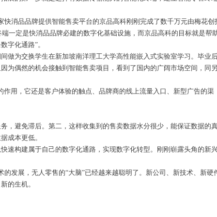
几家快消品品牌提供智能售卖平台的京品高科刚刚完成了数千万元由梅花创
终端一定是快消品品牌必建的数字化基础设施，而京品高科的目标就是帮
数字化通路”。
期间做为交换学生在新加坡南洋理工大学高性能嵌入式实验室学习。毕业
他又因为偶然的机会接触到智能售卖项目，看到了国内的广阔市场空间，同
的作用，它还是客户体验的触点、品牌商的线上流量入口、新型广告的渠
服务，避免滞后。第二，这样收集到的售卖数据水分很少，能保证数据的
数据成本更低。
以快速构建属于自己的数字化通路，实现数字化转型。刚刚崭露头角的新
技术的发展，无人零售的“大脑”已经越来越聪明了。新公司、新技术、新硬
出新的生机。