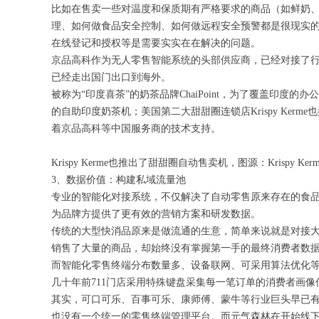
比如在售卖一些对温度和保质期有严格要求的商品（如鲜奶
理、如何做食品安全控制、如何做远程安全预警都是很现实
在线登记和授权等是需要实实在在解决的问题。
京品高科作为无人零售智能系统的头部供应商，已经对接了
已经走出国门出口到海外。
被称为“印度喜茶”的奶茶品牌ChaiPoint，为了覆盖印
的自助印度奶茶机；美国第二大甜甜圈连锁店Krispy Ke
着京品高科等中国服务商的技术支持。
Krispy Kerme也推出了甜甜圈自动售卖机，图源：Krispy Ker
3、数据价值：构建私域流量池
专业的智能化对接系统，不仅解决了自动零售原来存在的食
为品牌方提供了更有效的营销方案和研发数据。
传统的大型快消品原来是做流通的生意，简单来说就是对接
销售了大量的商品，却始终没有掌握第一手的最终消费者数
而智能化零售终端分布数量多、设备联网、可采用算法优化
几十年前711门店采用特殊键盘采集每一笔订单的消费者画像
其实，可口可乐、百事可乐、康师傅、蒙牛等行业巨头早已
也没有一个统一的零售终端管理平台。而元气森林在开始线