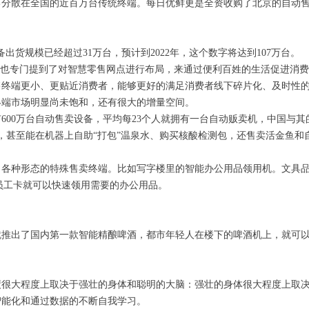
己分散在全国的近百万台传统终端。每日优鲜更是全资收购了北京的自动
出货规模已经超过31万台，预计到2022年，这个数字将达到107万台。
，也专门提到了对智慧零售网点进行布局，来通过便利百姓的生活促进消
售终端更小、更贴近消费者，能够更好的满足消费者线下碎片化、及时性
终端市场明显尚未饱和，还有很大的增量空间。
600万台自动售卖设备，平均每23个人就拥有一台自动贩卖机，中国与其
，甚至能在机器上自助“打包”温泉水、购买核酸检测包，还售卖活金鱼和
了各种形态的特殊售卖终端。比如写字楼里的智能办公用品领用机。文具
过员工卡就可以快速领用需要的办公用品。
就推出了国内第一款智能精酿啤酒，都市年轻人在楼下的啤酒机上，就可
绩很大程度上取决于强壮的身体和聪明的大脑：强壮的身体很大程度上取
智能化和通过数据的不断自我学习。