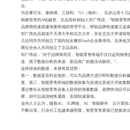
台。
为百事可乐、康师傅、三得利、711（海外）、百岁山等十
独家投资的A轮融资。京品高科创始人邹广伟说：“智能零售
品牌商快速搭建海量终端的管理平台，帮助品牌快速建立这条
邹广伟先后就读于天津大学和北京大学，并在北京大学读研
几位同学共同创立了国内知名餐饮SaaS企业奥琦玮。后来
两位合伙人共同创立了京品高科。
邹广伟说：“对于品牌商而言，智能零售终端不仅仅起到销售
道、线下数据分析的来源、新品推广的最佳试验田。”。
这样得来的数据，本身有其优势：
第一，数据是实时反馈的，可以为品牌方进行即时数据分析
度。第三，智能零售终端的数据收集与反馈比其他方式收集
通过整合从智能零售设备上获得的海量数据，老牌快消品可
牌，则可以搞清销售通路，实现快速落地。
业内人士认为，随着4G、5G网络、AI、智能硬件、云计算
不断出现，行业分工也越来越明显，智慧零售赛道已然焕发