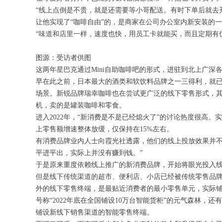
“线上点倒是不贵，就是还需要等小哥配送。有时下单后就去
让他实现了“咖啡自由”的，是商家在公司办公室内新安装的一台
“味道和店里一样，速度也快，用员工卡就能买，而且定期有
图源：受访者供图
这两年星巴克通过Mini自助咖啡吧的形式，进驻到北上广深
早在此之前，日本最大的酒类和软饮料品牌之一三得利，就
场景。新锐品牌瑞幸咖啡也在尝试更广泛的线下零售形式，其
机，卖的是罐装咖啡和零食。
进入2022年，“新消费是不是已经熄火了”的讨论热度很高
上零售额增速整体放缓，仅保持在15%左右。
有消费品牌业内人士向霞光社透露，他们的线上投放效果并不
平进平出，实际上并没有赚到钱。”
于是原来重度依赖线上推广的新消费品牌，开始将眼光投入
但是线下传统渠道的超市、便利店、小店已经被传统零售品
外的线下零售终端，是最贴近消费者的最小零售单元，实际
号称“2022年底在全国铺设10万台智能货柜”的元气森林，
铺设新线下销售渠道的智能零售终端。