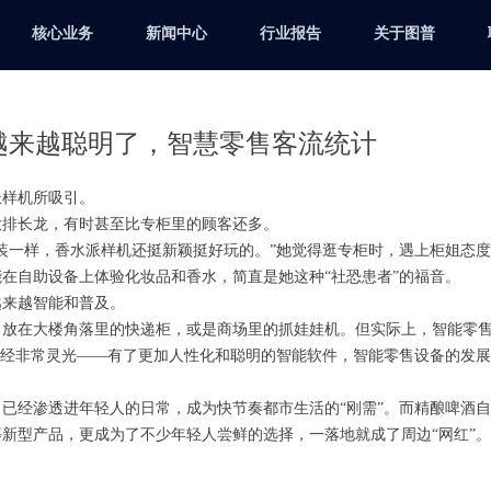
核心业务
新闻中心
行业报告
关于图普
越来越聪明了，智慧零售客流统计
派样机所吸引。
大排长龙，有时甚至比专柜里的顾客还多。
装一样，香水派样机还挺新颖挺好玩的。”她觉得逛专柜时，遇上柜姐态
在自助设备上体验化妆品和香水，简直是她这种“社恐患者”的福音。
越来越智能和普及。
、放在大楼角落里的快递柜，或是商场里的抓娃娃机。但实际上，智能零
已经非常灵光——有了更加人性化和聪明的智能软件，智能零售设备的发
已经渗透进年轻人的日常，成为快节奏都市生活的“刚需”。而精酿啤酒
新型产品，更成为了不少年轻人尝鲜的选择，一落地就成了周边“网红”。
。