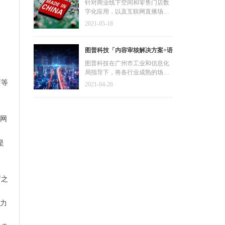
发展资金，加快推动广东省数字
针对商业线下空间和零售门店数
科技同时入选“未来独角兽”及“高
字化应用，以及互联网直播场景
化发展建设
精尖”企业。
的内容审核应用，均通过麒麟软
2021-05-18
件兼容性认证，符合广州市工业
和信息化局对于国产化适配的严
苛审核要求。
图普科技「内容审核解决方案+语
音识别产品」入选广州市信创产
图普科技在广州市工业和信息化
局指导下，将各行业成熟的场景
品资源池
审核解决方案进行复制推广，响
店等
2021-04-26
应广州信创产品资源池发展战
略。同时，响应在十四五规划纲
要，携手网络平台加强对音视频
的内容审核管理，通过人工智能
前网
技术赋能内容审核，提高审核效
率与精准度，维护文明健康的网
是
络环境。
店之
发力