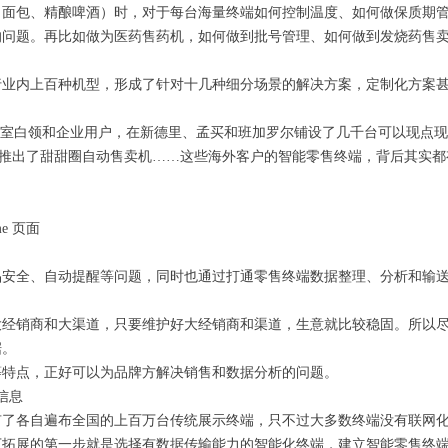
、面包、精酿啤酒）时，对于每台海量终端如何控制温度、如何做保质期
的问题。再比如做为医药售药机，如何做到批号管理、如何做到发烧药售
行业内上百种机型，形成了针对十几种细分场景的解决方案，定制化方案
度的办公室白领和企业用户，在新德里、孟买和班加罗尔铺设了几千台可以现点
rme也推出了甜甜圈自动售卖机……这些海外客户的智能零售终端，背后其实都
me 页面
品安全、自动提醒等问题，同时也通过打通零售终端数据整理、分析和输
大经销商和大渠道，只要维护好大经销商和渠道，生意就比较稳固。所以
据。
等特点，正好可以为品牌方解决销售和数据分析的问题。
信息
有了各自遍布全国的上百万台传统展示终端，只不过大多数终端没有联网
下拓展的第一步就是选择有数据传输能力的智能化终端，建立智能零售终