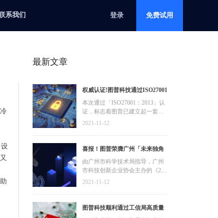
联系我们
登录
免费试用
最新文章
权威认证!图普科技通过ISO27001
信息安全管理体系认证
本次通过「ISO27001：2013」认
度冷
证，标志着图普已建立起一套完
善、科学有效的国际化信息安全
2021-11-12
管理体系，具备保护信息化进程
健康、有序、可持续发展的能
售设
力，覆盖内容审核、零售数字
喜报！图普荣膺广州「未来独角
化、智能安防等业务应用。
展又
兽」「高精尖」企业
由广州市科学技术局指导，广州
市科技创新企业协会主办的《202
1年广州“独角兽”创新企业榜单》
自助
2021-11-12
正式公布，凭借核心AI技术及行
业生态应用创新，在互联网/融媒
体内容审核、新零售数字化、AIo
图普科技顺利通过工信局高质量
T智能安防等领域的影响力，图普