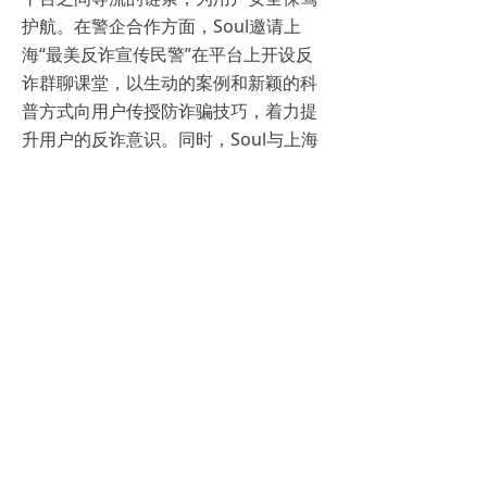
护航。在警企合作方面，Soul邀请上
海“最美反诈宣传民警”在平台上开设反
诈群聊课堂，以生动的案例和新颖的科
普方式向用户传授防诈骗技巧，着力提
升用户的反诈意识。同时，Soul与上海
网安等政企机构合作建立了反诈模型，
并在有关部门的技术指导下成立反诈专
项小组，积极配合相关案件的侦办工
作，形成打击合力增强防范治理效果。
在推进“全民反诈”的进程中，Soul始终
恪尽平台职责，多措并举，为用户筑起
一道坚实的“反诈防火墙”。在提升用户
体验，维护用户安全等方面，Soul秉承
对网络诈骗等违法犯罪活动零容忍的态
度，将持续把反诈宣传落实到各个细节
处，为用户营造更加安全、绿色、温暖
的社交氛围。