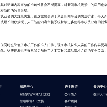
，其对新闻内容审核的准确性将会不断提高，对新闻审核场景中的应用也
审核新闻的数量激增。
核从业者的大规模失业，但这主要是源于聚合新闻平台的快速扩张，每天
张或增长指数放缓，人工智能内容审核系统持续进步使得审核从业者的就
，但同时也降低了审核工作的准入门槛，现有审核从业人员的工作内容更
优化。这些现象也无疑从背后加剧了人工审核和算法审核之间的竞争关系
资源中心
行
帮助中心
关于图普
资源中心
智能内容审核API文档
公司简介
数字人下
客户案例
智慧零售API文档