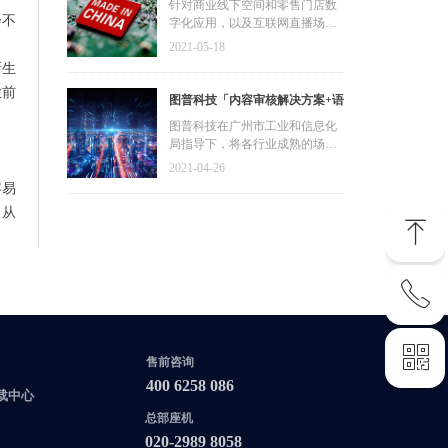
发展资金，加快推动广东省数字
针对商业线下空间和零售门店数
科技同时入选“未来独角兽”及“高
会不
字化应用，以及互联网直播场景
化发展建设
精尖”企业。
的内容审核应用，均通过麒麟软
2021-05-18
件兼容性认证，符合广州市工业
新生
和信息化局对于国产化适配的严
业前
苛审核要求。
图普科技「内容审核解决方案+语
音识别产品」入选广州市信创产
图普科技在广州市工业和信息化
局指导下，将各行业成熟的场景
品资源池
审核解决方案进行复制推广，响
2021-04-26
应广州信创产品资源池发展战
容易
略。同时，响应在十四五规划纲
，从
要，携手网络平台加强对音视频
ꁸ
的内容审核管理，通过人工智能
技术赋能内容审核，提高审核效
率与精准度，维护文明健康的网
ꂅ
络环境。
回到顶部
ꀥ
400 6258 086
售前咨询
400 6258 086
载中心
联系您的专属客服
总部座机
020-2989 8058