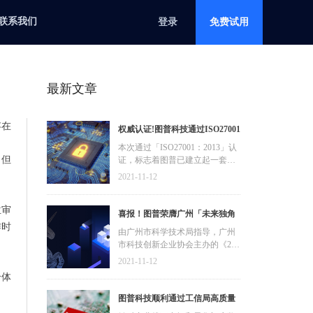
联系我们
登录
免费试用
最新文章
存在
权威认证!图普科技通过ISO27001
信息安全管理体系认证
本次通过「ISO27001：2013」认
，但
证，标志着图普已建立起一套完
善、科学有效的国际化信息安全
2021-11-12
管理体系，具备保护信息化进程
健康、有序、可持续发展的能
位审
力，覆盖内容审核、零售数字
喜报！图普荣膺广州「未来独角
化、智能安防等业务应用。
作时
兽」「高精尖」企业
由广州市科学技术局指导，广州
市科技创新企业协会主办的《202
1年广州“独角兽”创新企业榜单》
2021-11-12
正式公布，凭借核心AI技术及行
个体
业生态应用创新，在互联网/融媒
体内容审核、新零售数字化、AIo
图普科技顺利通过工信局高质量
T智能安防等领域的影响力，图普