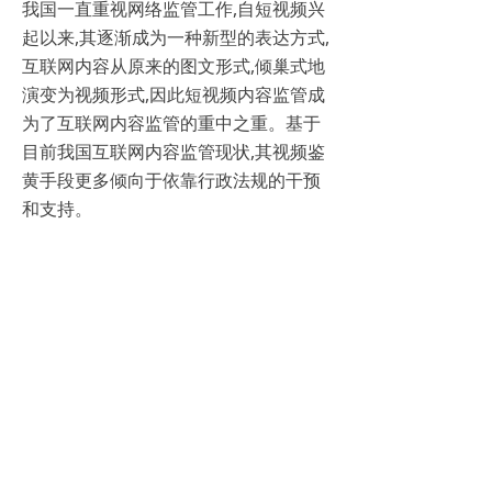
我国一直重视网络监管工作,自短视频兴
起以来,其逐渐成为一种新型的表达方式,
互联网内容从原来的图文形式,倾巢式地
演变为视频形式,因此短视频内容监管成
为了互联网内容监管的重中之重。基于
目前我国互联网内容监管现状,其视频鉴
黄手段更多倾向于依靠行政法规的干预
和支持。
首页
新闻动态
关于图普
售前咨询 400-867-9688
总部座机 020-29898058
商务合作
sales@tuputech.com
品牌合作 marketing@tuputech.com