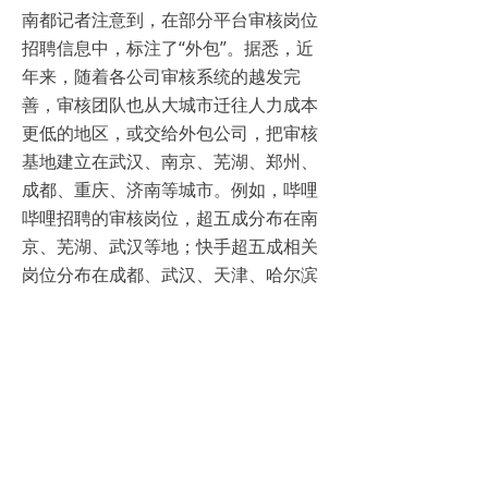
南都记者注意到，在部分平台审核岗位
招聘信息中，标注了“外包”。据悉，近
年来，随着各公司审核系统的越发完
善，审核团队也从大城市迁往人力成本
更低的地区，或交给外包公司，把审核
基地建立在武汉、南京、芜湖、郑州、
成都、重庆、济南等城市。例如，哔哩
哔哩招聘的审核岗位，超五成分布在南
京、芜湖、武汉等地；快手超五成相关
岗位分布在成都、武汉、天津、哈尔滨
等地；小红书超六成相关岗位驻扎在武
汉。
从整体招聘信息审核岗位所在地分布来
看，呈现以二线城市为主、一线、三
线、四线城市为辅的纺锤形分布。据有
关报道，内容审核产业分布格局逐渐明
晰——“天津、济南是北方的两大基地，