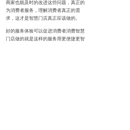
商家也能及时的改进这些问题，真正的
为消费者服务，理解消费者真正的需
求，这才是智慧门店真正应该做的。
好的服务体验可以促进消费者消费智慧
门店做的就是这样的服务用更便捷更智
能的支付方式，更棒的服务体验，提高
消费者的购物感觉，让大家选择购物的
时候就会想到智慧门店而非其他类型的
店面，用智能化的场景牢牢地吸引住客
户，加强品牌粘性。
首页
新闻动态
关于图普
售前咨询 400-867-9688
总部座机 020-29898058