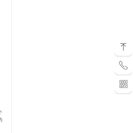
ꁸ
ꂅ
回到顶部
ꀥ
400 6258 086
联系您的专属客服
个
的