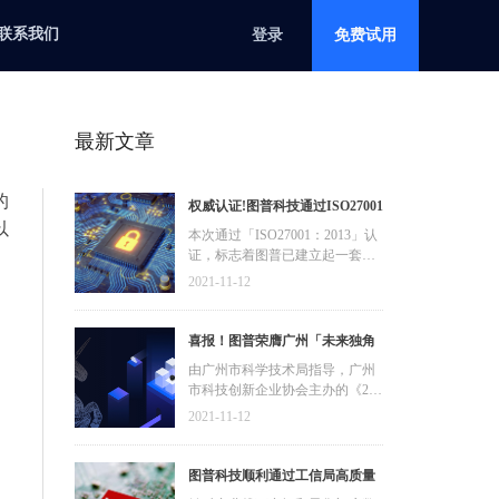
联系我们
登录
免费试用
最新文章
的
权威认证!图普科技通过ISO27001
以
信息安全管理体系认证
本次通过「ISO27001：2013」认
证，标志着图普已建立起一套完
善、科学有效的国际化信息安全
2021-11-12
管理体系，具备保护信息化进程
健康、有序、可持续发展的能
力，覆盖内容审核、零售数字
喜报！图普荣膺广州「未来独角
化、智能安防等业务应用。
兽」「高精尖」企业
由广州市科学技术局指导，广州
市科技创新企业协会主办的《202
1年广州“独角兽”创新企业榜单》
2021-11-12
正式公布，凭借核心AI技术及行
业生态应用创新，在互联网/融媒
体内容审核、新零售数字化、AIo
图普科技顺利通过工信局高质量
T智能安防等领域的影响力，图普