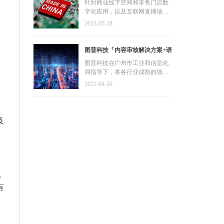
发展资金，加快推动广东省数字
针对商业线下空间和零售门店数
科技同时入选“未来独角兽”及“高
字化应用，以及互联网直播场景
化发展建设
精尖”企业。
的内容审核应用，均通过麒麟软
2021-05-18
件兼容性认证，符合广州市工业
和信息化局对于国产化适配的严
苛审核要求。
图普科技「内容审核解决方案+语
音识别产品」入选广州市信创产
图普科技在广州市工业和信息化
局指导下，将各行业成熟的场景
品资源池
审核解决方案进行复制推广，响
2021-04-26
应广州信创产品资源池发展战
略。同时，响应在十四五规划纲
。
要，携手网络平台加强对音视频
的内容审核管理，通过人工智能
及
技术赋能内容审核，提高审核效
率与精准度，维护文明健康的网
络环境。
，
有