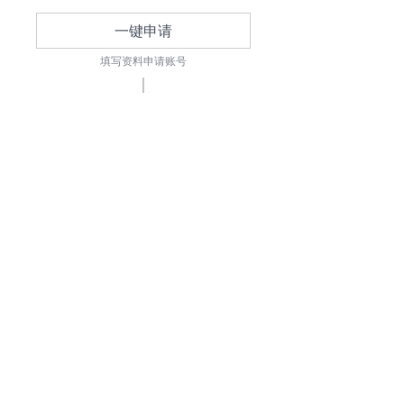
一键申请
填写资料申请账号
需求沟通
确定API接口与服务
免费测试
接入指引+调用接口
0元免费试用
立即申请