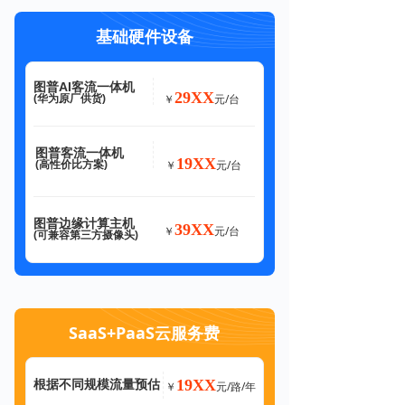
基础硬件设备
图普AI客流一体机
29XX
元/台
(华为原厂供货)
￥
图普客流一体机
19XX
元/台
(高性价比方案)
￥
图普边缘计算主机
39XX
元/台
￥
(可兼容第三方摄像头)
SaaS+PaaS云服务费
19XX
根据不同规模流量预估
元/路/年
￥