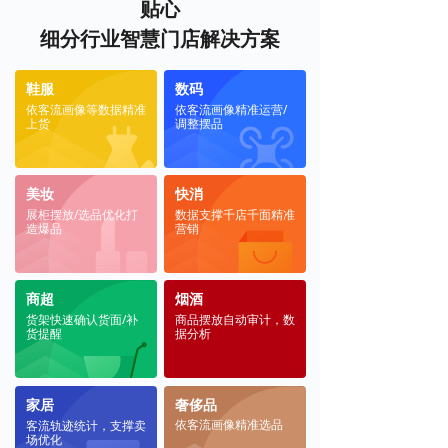
贴心
细分行业智慧门店解决方案
鞋服
数码
依客流画像等数据精准
依客流画像精准运营/
上货
调整摆品
美妆
快消
展柜摆放/选品优化打
数据支撑千店千面精准
造爆品
营销
商超
烟酒
货架快速确认货面/补
商品摆放自动审计，数
货提醒
据分析
家居
奢侈品
依客流画像精准选品
客流轨迹统计，支撑卖
场优化