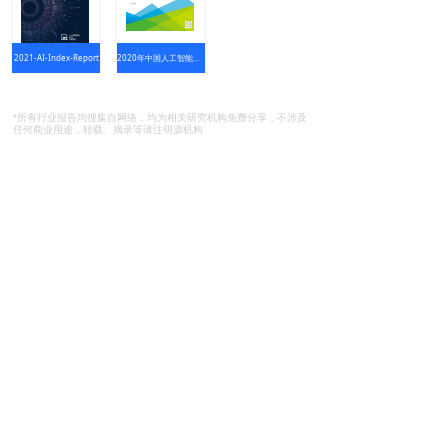
2021-AI-Index-Report
2020年中国人工智能产业研究报告
*所有行业报告均搜集自网络，均为相关研究机构免费分享，不涉及
任何商业用途，转载、摘录等请注明源机构
首页
帮助文档
关于图普
售前咨询 400-867-9688
总部座机 020-29898058
商务合作
sales@tuputech.com
品牌合作 marketing@tuputech.com