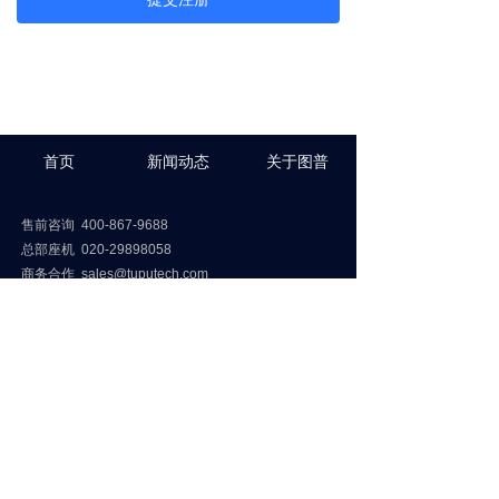
首页
新闻动态
关于图普
售前咨询 400-867-9688
总部座机 020-29898058
商务合作
sales@tuputech.com
品牌合作 marketing@tuputech.com
联系您的专属客服
版权所有© 图普科技（广州）有限公司