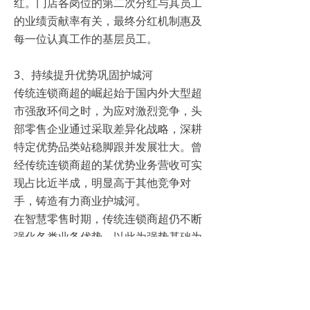
红。门店各岗位的第二次分红与其员工
的业绩贡献率有关，最终分红机制惠及
每一位认真工作的基层员工。
3、持续提升优势巩固护城河
传统连锁商超的崛起始于国内外大型超
市强敌环伺之时，为应对激烈竞争，头
部零售企业通过采取差异化战略，深耕
特定优势品类站稳脚跟并发展壮大。曾
经传统连锁商超的某优势业务营收可实
现占比近半成，明显高于其他竞争对
手，铸造有力商业护城河。
在智慧零售时期，传统连锁商超仍不断
强化各类业务优势，以此为强势基础为
后续商业模式创新提供有利条件。如生
鲜品类方面，零售企业利用科技手段提
升配送效率，同时建设具有恒温制冷功
能的冷链配送系统，通过自动打包器、